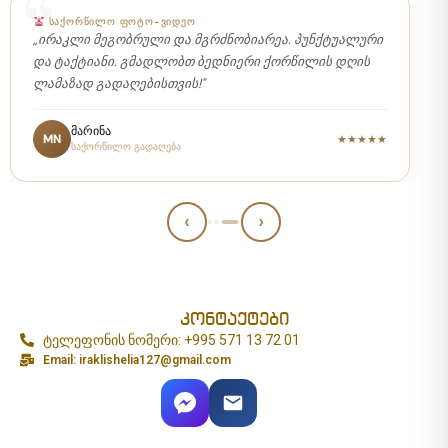
ᲡᲐᲥᲝᲠᲬᲘᲚᲝ ᲤᲝᲢᲝ-ᲕᲘᲓᲔᲝ
„ირაკლი მეგობრული და მგრძნობიარეა. პუნქტუალური
და ტაქტიანი. გმადლობთ ბედნიერი ქორწილის დღის
ლამაზად გადაღებისთვის!"
მარინა
MN
★★★★★
საქორწილო გადაღება
‹
›
კონტაქტები
ტელეფონის ნომერი: +995 571 13 72 01
Email: iraklishelia127@gmail.com