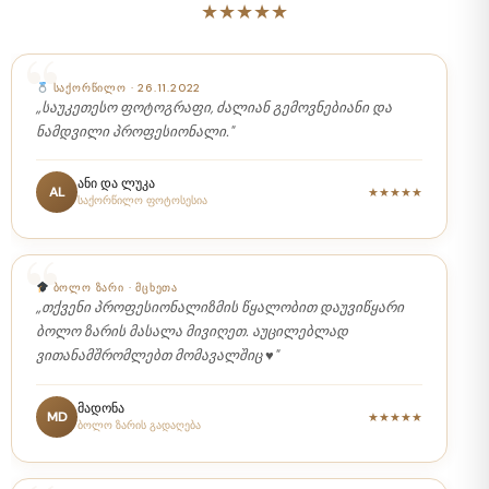
★★★★★
ᲡᲐᲥᲝᲠᲬᲘᲚᲝ · 26.11.2022
„საუკეთესო ფოტოგრაფი, ძალიან გემოვნებიანი და
ნამდვილი პროფესიონალი."
ანი და ლუკა
AL
★★★★★
საქორწილო ფოტოსესია
ᲑᲝᲚᲝ ᲖᲐᲠᲘ · ᲛᲪᲮᲔᲗᲐ
„თქვენი პროფესიონალიზმის წყალობით დაუვიწყარი
ბოლო ზარის მასალა მივიღეთ. აუცილებლად
ვითანამშრომლებთ მომავალშიც ♥️"
მადონა
MD
★★★★★
ბოლო ზარის გადაღება