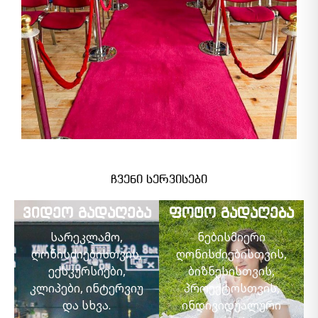
ჩვენი სერვისები
ვიდეო გადაღება
ფოტო გადაღება
სარეკლამო,
ნებისმიერი
ღონისძიებისთვის,
ღონისძიებისთვის,
ექსკურსიები,
ბიზნესისთვის,
კლიპები, ინტერვიუ
პროექტოსთვის,
და სხვა.
ინდივიდუალური