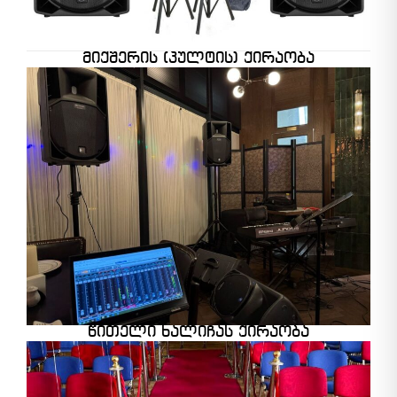
მიქშერის (პულტის) ქირაობა
წითელი ხალიჩას ქირაობა