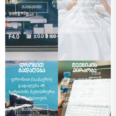
ფოტოსესსია,
სტუდიურო
გაეცანით
ფოტოსესსია.
გაეცანით
დრონით
ტექნიკის
გადაღება
ქირაობა
დრონით (საჰაერო)
ვიდეო, ფოტო, აუდიო
გადაღება 4K
ტექნიკის ქირაობა
ხარისხში ნებისმიერი
ასევე განათება,
მიზნებისთვის
სცენა, მიკროფონები,
ტრიბუნა, დიდი ლედ
ეკრანები,
გაეცანით