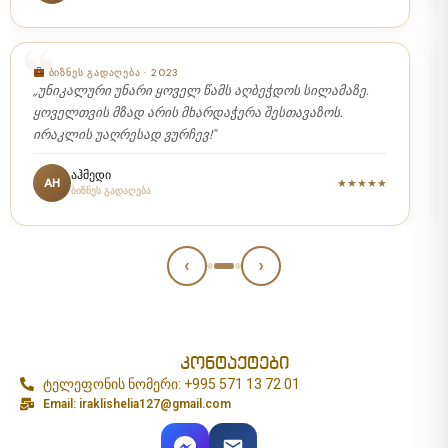
ᲡᲐᲥᲝᲠᲬᲘᲚᲝ ᲤᲝᲢᲝ-ᲕᲘᲓᲔᲝ
„ირაკლი მეგობრული და მგრძნობიარეა. პუნქტუალური
და ტაქტიანი. გმადლობთ ბედნიერი ქორწილის დღის
ლამაზად გადაღებისთვის!"
მარინა
MN
★★★★★
საქორწილო გადაღება
‹
›
კონტაქტები
ტელეფონის ნომერი: +995 571 13 72 01
Email: iraklishelia127@gmail.com