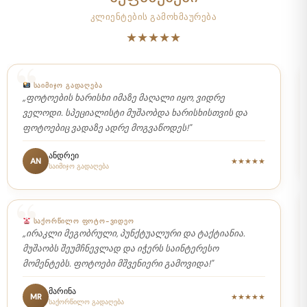
კლიენტების გამოხმაურება
★★★★★
ᲡᲐᲥᲝᲠᲬᲘᲚᲝ · 26.11.2022
„საუკეთესო ფოტოგრაფი, ძალიან გემოვნებიანი და
ნამდვილი პროფესიონალი."
ანი და ლუკა
AL
★★★★★
საქორწილო ფოტოსესია
ᲑᲝᲚᲝ ᲖᲐᲠᲘ · ᲛᲪᲮᲔᲗᲐ
„თქვენი პროფესიონალიზმის წყალობით დაუვიწყარი
ბოლო ზარის მასალა მივიღეთ. აუცილებლად
ვითანამშრომლებთ მომავალშიც ♥️"
მადონა
MD
★★★★★
ბოლო ზარის გადაღება