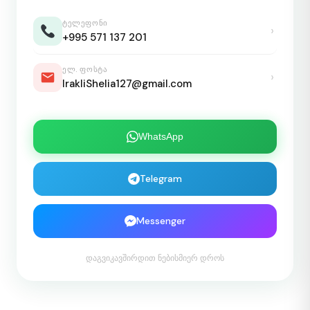
ᲢᲔᲚᲔᲤᲝᲜᲘ
›
+995 571 137 201
ᲔᲚ. ᲤᲝᲡᲢᲐ
›
IrakliShelia127@gmail.com
WhatsApp
Telegram
Messenger
დაგვიკავშირდით ნებისმიერ დროს